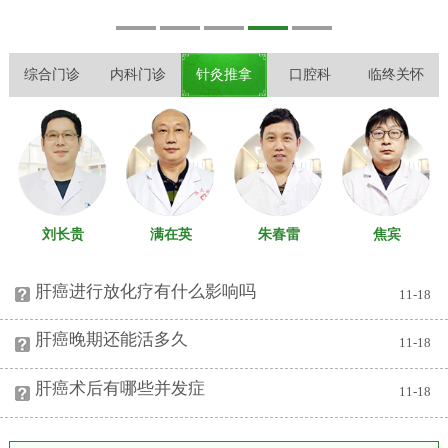
综合门诊
内科门诊
针灸推拿
口腔科
临终关怀
刘长贵
满在英
朱春雷
焦宾
八诊室
十诊室
十二诊室
一诊室
肝癌进行放化疗有什么影响吗
11-18
肝癌晚期还能活多久
11-18
肝癌术后有哪些并发症
11-18