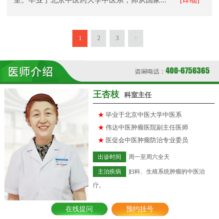
1
2
3
>
王杏枝
科室主任
★
毕业于北京中医大学中医系
★
伟达中医肿瘤医院副主任医师
★
医促会中医肿瘤防治专业委员
出诊时间
周一至周六全天
主治疾病
妇科、生殖系统肿瘤的中医治
疗。
在线提问
预约挂号