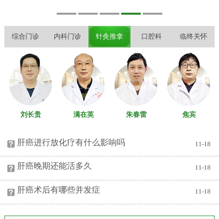
综合门诊
内科门诊
针灸推拿
口腔科
临终关怀
刘长贵
满在英
朱春雷
焦宾
八诊室
十诊室
十二诊室
一诊室
肝癌进行放化疗有什么影响吗
11-18
肝癌晚期还能活多久
11-18
肝癌术后有哪些并发症
11-18