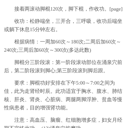
接着两滚动脚棍120次，脚下棍，作收功。[page]
收功：松静端坐，三开合，三呼吸，收功后端坐
或躺下休息15分钟左右。
根据病情：一周加60次～180次;二周后加60次～
240次;三周后加60次～300次(多达此数)
脚棍分三阶段滚：第一阶段滚动部位在涌泉穴前
后，第二阶段滚到脚心;第三阶段滚到脚后跟。
要求：脚棍功好安排在下午5:00～7:00之间为
佳，此为走肾经时辰。此功适宜于胸水、腹水、肺结
核、肝炎、肾炎、心脏病、两腿两脚浮肿、贫血等慢
性病患者，目的增强肾功能。
注意：高血压、脑瘤、红细胞增多症，妇女月经