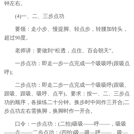
钟左右。
(4)一、二、三步点功
要领：走小步、慢提脚、轻点步，转腰加转头，
超过90度。
老师讲：要做到“松透，点住、百会朝天”。
一步点功：即走一步一点完成一个吸吸呼(跟吸点
呼);
二步点功：即走二步一点完成一个吸吸呼(跟吸、
跟吸、跟吸、吸呼、点平)。要求：按一、二、三步点
功的顺序，各操练二十分钟。换步时中间作三开合;二
步点功左右需换脚，换脚时作一开合。
口令：一步点功：(二拍)吸吸——呼——，吸吸
——点——;二步点功：(四拍)吸—吸—呼——，吸—