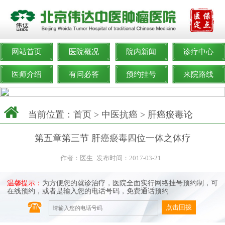
网站首页
医院概况
院内新闻
诊疗中心
医师介绍
有问必答
预约挂号
来院路线
当前位置：
首页
>
中医抗癌
>
肝癌瘀毒论
第五章第三节 肝癌瘀毒四位一体之体疗
作者：医生
发布时间：2017-03-21
温馨提示：
为方便您的就诊治疗，医院全面实行网络挂号预约制，可
在线预约，或者是输入您的电话号码，免费通话预约
点击回拨