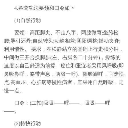
4.各套功法要领和口令如下
(1)自然行动
要领：高距脚尖、不走八字、两膝微弯;坐胯松
腰;导引还丹;自然转头;动静相兼;阴阳调整;摇动夹脊;
利用惯性。 要求：在松静站立的基础上行走40分钟，
中间做三开合换脚步(左、右脚各二十分钟)，操练的
速度以自己舒适为前提。癌症和重症者采用风呼吸(即
鼻吸鼻呼，略带声息，两极一呼)、限吸跟呼，宜走快
点;高血压、心脏病等慢性病者，宜采用自然呼吸，走
慢一点。
口令：(二拍)吸吸——呼——，吸吸——呼
——。
(2)特快行动