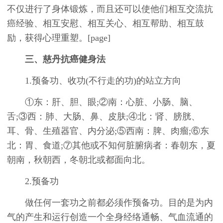
不仅进行了身体锻炼，而且还可以使他们相互交流抗
癌经验、相互安慰、相互关心、相互帮助、相互鼓
励，获得心理重塑。[page]
三、慈丹抗癌健身法
1.预备功、收功(不行走的功)的站立方向
①东：肝、胆、眼;②南：心脏、小肠、脑、
舌;③西：肺、大肠、鼻、皮肤;④北：肾、膀胱、
耳、骨、生殖器官、内分泌;⑤西南：脾、肉瘤;⑥东
北：胃、食道;⑦其他或不知何脏腑病者：春朝东，夏
朝南，秋朝西，冬朝北或都面向北。
2.预备功
做任何一套功之前都必须作预备功。目的是为内
气的产生和运行创造一个全身经络通畅、气血流通的