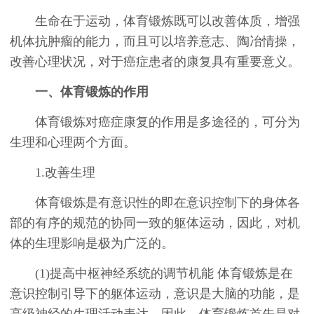
生命在于运动，体育锻炼既可以改善体质，增强
机体抗肿瘤的能力，而且可以培养意志、陶冶情操，
改善心理状况，对于癌症患者的康复具有重要意义。
一、体育锻炼的作用
体育锻炼对癌症康复的作用是多途径的，可分为
生理和心理两个方面。
1.改善生理
体育锻炼是有意识性的即在意识控制下的身体各
部的有序的规范的协同一致的躯体运动，因此，对机
体的生理影响是极为广泛的。
(1)提高中枢神经系统的调节机能 体育锻炼是在
意识控制引导下的躯体运动，意识是大脑的功能，是