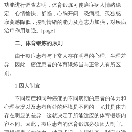
功能进行调查表明，体育锻炼可使癌症病人情绪稳
定，心情愉快、舒畅，心胸开阔，恐病感、孤独感、
寂寞感降低，控制情绪的能力及意志力加强，对疾病
治疗作用加强。[page]
二、体育锻炼的原则
由于癌症患者与正常人存在明显的心理、生理差
异，因此，癌症患者的体育锻炼当与正常人有所区
别。
1.因人制宜
不同癌症和同种癌症的不同病期的患者的体力和
心理状况以及患者所处的环境是不同的，尤其是体力
存在明显的差异，这就决定了所能适应的体育锻炼内
容不同。因此，癌症患者的体育锻炼必须因人制宜。