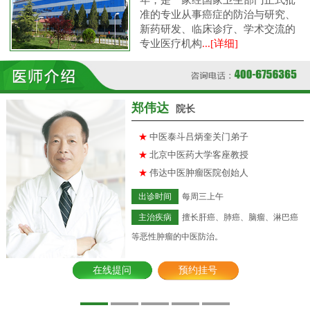
准的专业从事癌症的防治与研究、
新药研发、临床诊疗、学术交流的
专业医疗机构
...[详细]
郑伟达
院长
★
中医泰斗吕炳奎关门弟子
★
北京中医药大学客座教授
★
伟达中医肿瘤医院创始人
出诊时间
每周三上午
主治疾病
擅长肝癌、肺癌、脑瘤、淋巴癌
等恶性肿瘤的中医防治。
在线提问
预约挂号