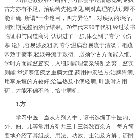
郑伟达教授在不断的学习体会中逐渐感觉到专执
古方亦有不足。治病若先抱成见,则对真理的认识即不
能正确, 所谓“一尘迷目，四方异位”，对疾病的治疗,
则难期完整的治疗结果。70年代末90年代初,经过读书
临证和与同道商讨,认识进了一步,体会到了专学《伤
寒 论》,容易涉及粗疏,专学温病容易流于清淡，粗疏
常致于偾事,轻淡每流于敷衍。必须学古方而能入细,
学时方而能鹜鹜实，入细则能理复杂纷乱之繁，鹜实
则能 举沉寒痼疾之重病大症,药用仲景经方;治脾胃病,
用李东垣的方较好;治温热及小病轻病, 叶派时方用
药，才能不偏不倚，恰中病机。
3.方
学习中医，当从方剂入手，该书选编了中医内、
外、妇、儿等常用方剂共三十三类数百余方。每方简
要地介绍了其组成、用法、功效、主治及方解，还附