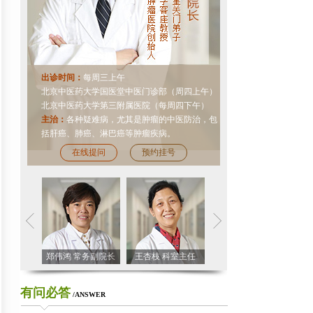
出诊时间：
每周三上午
北京中医药大学国医堂中医门诊部（周四上午）
北京中医药大学第三附属医院（每周四下午）
主治：
各种疑难病，尤其是肿瘤的中医防治，包
括肝癌、肺癌、淋巴癌等肿瘤疾病。
在线提问
预约挂号
研副院长
郑伟鸿 常务副院长
王杏枝 科室主任
陈宴 科室主任
郑
有问必答
/ANSWER