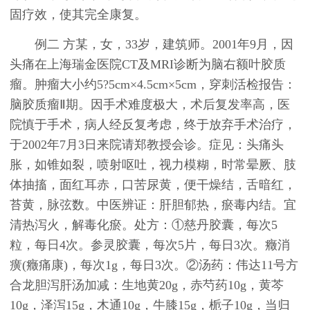
固疗效，使其完全康复。
例二 方某，女，33岁，建筑师。2001年9月，因
头痛在上海瑞金医院CT及MRI诊断为脑右额叶胶质
瘤。肿瘤大小约5?5cm×4.5cm×5cm，穿刺活检报告：
脑胶质瘤Ⅱ期。因手术难度极大，术后复发率高，医
院慎于手术，病人经反复考虑，终于放弃手术治疗，
于2002年7月3日来院请郑教授会诊。症见：头痛头
胀，如锥如裂，喷射呕吐，视力模糊，时常晕厥、肢
体抽搐，面红耳赤，口苦尿黄，便干燥结，舌暗红，
苔黄，脉弦数。中医辨证：肝胆郁热，瘀毒内结。宜
清热泻火，解毒化瘀。处方：①慈丹胶囊，每次5
粒，每日4次。参灵胶囊，每次5片，每日3次。癥消
癀(癥痛康)，每次1g，每日3次。②汤药：伟达11号方
合龙胆泻肝汤加减：生地黄20g，赤芍药10g，黄芩
10g，泽泻15g，木通10g，牛膝15g，栀子10g，当归