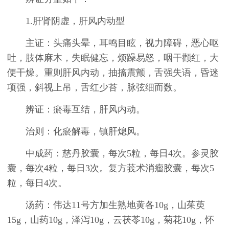
1.肝肾阴虚，肝风内动型
主证：头痛头晕，耳鸣目眩，视力障碍，恶心呕
吐，肢体麻木，失眠健忘，烦躁易怒，咽干颧红，大
便干燥。重则肝风内动，抽搐震颤，舌强失语，昏迷
项强，斜视上吊，舌红少苔，脉弦细而数。
辨证：瘀毒互结，肝风内动。
治则：化瘀解毒，镇肝熄风。
中成药：慈丹胶囊，每次5粒，每日4次。参灵胶
囊，每次4粒，每日3次。复方莪术消瘤胶囊，每次5
粒，每日4次。
汤药：伟达11号方加生熟地黄各10g，山茱萸
15g，山药10g，泽泻10g，云茯苓10g，菊花10g，怀