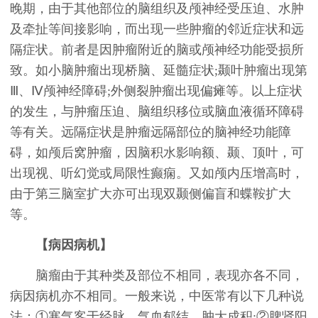
晚期，由于其他部位的脑组织及颅神经受压迫、水肿
及牵扯等间接影响，而出现一些肿瘤的邻近症状和远
隔症状。前者是因肿瘤附近的脑或颅神经功能受损所
致。如小脑肿瘤出现桥脑、延髓症状;颞叶肿瘤出现第
Ⅲ、Ⅳ颅神经障碍;外侧裂肿瘤出现偏瘫等。以上症状
的发生，与肿瘤压迫、脑组织移位或脑血液循环障碍
等有关。远隔症状是肿瘤远隔部位的脑神经功能障
碍，如颅后窝肿瘤，因脑积水影响额、颞、顶叶，可
出现视、听幻觉或局限性癫痫。又如颅内压增高时，
由于第三脑室扩大亦可出现双颞侧偏盲和蝶鞍扩大
等。
【病因病机】
脑瘤由于其种类及部位不相同，表现亦各不同，
病因病机亦不相同。一般来说，中医常有以下几种说
法：①寒气客于经脉，气血郁结，肿大成积;②脾肾阳