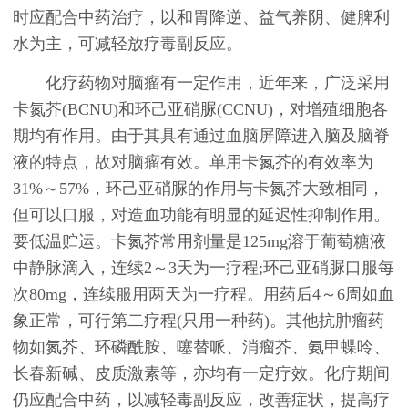
时应配合中药治疗，以和胃降逆、益气养阴、健脾利
水为主，可减轻放疗毒副反应。
化疗药物对脑瘤有一定作用，近年来，广泛采用
卡氮芥(BCNU)和环己亚硝脲(CCNU)，对增殖细胞各
期均有作用。由于其具有通过血脑屏障进入脑及脑脊
液的特点，故对脑瘤有效。单用卡氮芥的有效率为
31%～57%，环己亚硝脲的作用与卡氮芥大致相同，
但可以口服，对造血功能有明显的延迟性抑制作用。
要低温贮运。卡氮芥常用剂量是125mg溶于葡萄糖液
中静脉滴入，连续2～3天为一疗程;环己亚硝脲口服每
次80mg，连续服用两天为一疗程。用药后4～6周如血
象正常，可行第二疗程(只用一种药)。其他抗肿瘤药
物如氮芥、环磷酰胺、噻替哌、消瘤芥、氨甲蝶呤、
长春新碱、皮质激素等，亦均有一定疗效。化疗期间
仍应配合中药，以减轻毒副反应，改善症状，提高疗