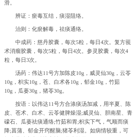
滑。
辨证：瘀毒互结，痰湿阻络。
治则：化瘀解毒，祛痰通络。
中成药：慈丹胶囊，每次5粒，每日4次。复方莪
术消瘤胶囊，每次5粒，每日4次。参灵胶囊，每次4
粒，每日3次。
汤药：伟达11号方加陈皮10g，威灵仙30g，云苓
10g，枳实10g，苍、白术各10g，郁金10g，竹茹
10g，瓜蒌30g，猪苓30g。
按语：以伟达11号方合涤痰汤加减，用半夏、陈
皮、苍术、白术、云苓健脾燥湿;威灵仙、胆南星、青
礞石、瓜蒌祛痰通络;竹茹和胃;枳实下气，气顺而痰
降;菖蒲、郁金开窍醒脑;猪苓利湿。如病情较重，可