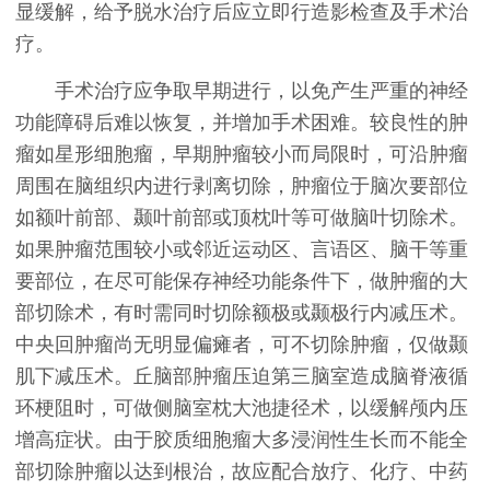
显缓解，给予脱水治疗后应立即行造影检查及手术治
疗。
手术治疗应争取早期进行，以免产生严重的神经
功能障碍后难以恢复，并增加手术困难。较良性的肿
瘤如星形细胞瘤，早期肿瘤较小而局限时，可沿肿瘤
周围在脑组织内进行剥离切除，肿瘤位于脑次要部位
如额叶前部、颞叶前部或顶枕叶等可做脑叶切除术。
如果肿瘤范围较小或邻近运动区、言语区、脑干等重
要部位，在尽可能保存神经功能条件下，做肿瘤的大
部切除术，有时需同时切除额极或颞极行内减压术。
中央回肿瘤尚无明显偏瘫者，可不切除肿瘤，仅做颞
肌下减压术。丘脑部肿瘤压迫第三脑室造成脑脊液循
环梗阻时，可做侧脑室枕大池捷径术，以缓解颅内压
增高症状。由于胶质细胞瘤大多浸润性生长而不能全
部切除肿瘤以达到根治，故应配合放疗、化疗、中药