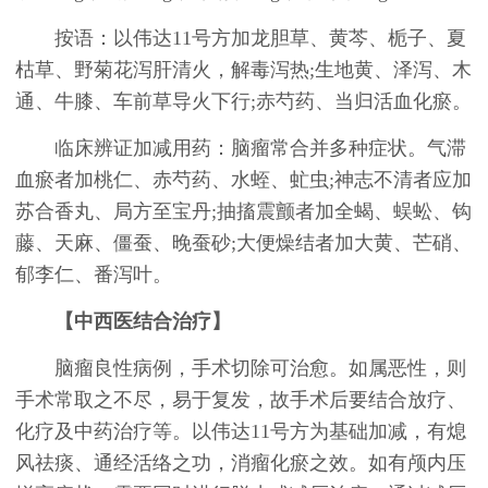
按语：以伟达11号方加龙胆草、黄芩、栀子、夏
枯草、野菊花泻肝清火，解毒泻热;生地黄、泽泻、木
通、牛膝、车前草导火下行;赤芍药、当归活血化瘀。
临床辨证加减用药：脑瘤常合并多种症状。气滞
血瘀者加桃仁、赤芍药、水蛭、虻虫;神志不清者应加
苏合香丸、局方至宝丹;抽搐震颤者加全蝎、蜈蚣、钩
藤、天麻、僵蚕、晚蚕砂;大便燥结者加大黄、芒硝、
郁李仁、番泻叶。
【中西医结合治疗】
脑瘤良性病例，手术切除可治愈。如属恶性，则
手术常取之不尽，易于复发，故手术后要结合放疗、
化疗及中药治疗等。以伟达11号方为基础加减，有熄
风祛痰、通经活络之功，消瘤化瘀之效。如有颅内压