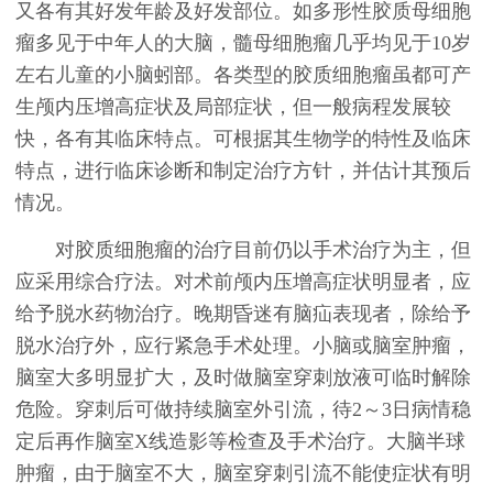
又各有其好发年龄及好发部位。如多形性胶质母细胞
瘤多见于中年人的大脑，髓母细胞瘤几乎均见于10岁
左右儿童的小脑蚓部。各类型的胶质细胞瘤虽都可产
生颅内压增高症状及局部症状，但一般病程发展较
快，各有其临床特点。可根据其生物学的特性及临床
特点，进行临床诊断和制定治疗方针，并估计其预后
情况。
对胶质细胞瘤的治疗目前仍以手术治疗为主，但
应采用综合疗法。对术前颅内压增高症状明显者，应
给予脱水药物治疗。晚期昏迷有脑疝表现者，除给予
脱水治疗外，应行紧急手术处理。小脑或脑室肿瘤，
脑室大多明显扩大，及时做脑室穿刺放液可临时解除
危险。穿刺后可做持续脑室外引流，待2～3日病情稳
定后再作脑室X线造影等检查及手术治疗。大脑半球
肿瘤，由于脑室不大，脑室穿刺引流不能使症状有明