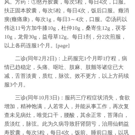
风。方药：①慈丹胶囊，每次5粒，每日4次，口服。
扶正固本胶囊，每次5粒，每日4次，饭后口服。癥消
癀(癥痛康)，每次1g，每日3～4次，口服。②汤药以
伟达11号方加牛膝10g，杜仲10g，桑寄生12g，茯苓
10g，龙骨30g，益母草12g。每日1剂，分2次煎服，
以上各药连服1个月。[page]
二诊(同年2月2日)：上药服完1个月即1疗程，病
情已趋稳定，头痛、呕吐、肢麻、肢颤等诸症已大
减，舌苔淡黄，质红，脉弦。效不更方，以上方药续
服3个月。
三诊(同年10月3日)：服药三疗程症状消失，食欲
增加，精神饱满，人若常人，并能从事工作，再次复
查未见病灶，唯觉口干，腰酸，其余正常，苔薄白，
质淡红，脉弦。此为久病导致肝肾阴亏，治用仙鹤益
寿胶囊，每次5粒，每日4次，饭前、睡前口服，以巩