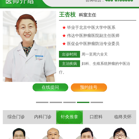
王杏枝
科室主任
★
毕业于北京中医大学中医系
★
伟达中医肿瘤医院副主任医师
★
医促会中医肿瘤防治专业委员
出诊时间
周一至周六全天
主治疾病
妇科、生殖系统肿瘤的中医治
疗。
在线提问
预约挂号
综合门诊
内科门诊
针灸推拿
口腔科
临终关怀