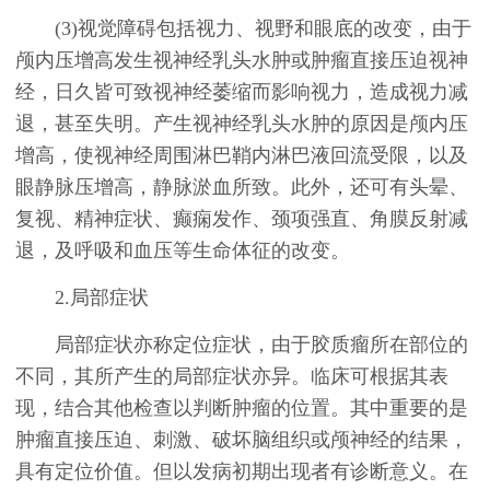
(3)视觉障碍包括视力、视野和眼底的改变，由于
颅内压增高发生视神经乳头水肿或肿瘤直接压迫视神
经，日久皆可致视神经萎缩而影响视力，造成视力减
退，甚至失明。产生视神经乳头水肿的原因是颅内压
增高，使视神经周围淋巴鞘内淋巴液回流受限，以及
眼静脉压增高，静脉淤血所致。此外，还可有头晕、
复视、精神症状、癫痫发作、颈项强直、角膜反射减
退，及呼吸和血压等生命体征的改变。
2.局部症状
局部症状亦称定位症状，由于胶质瘤所在部位的
不同，其所产生的局部症状亦异。临床可根据其表
现，结合其他检查以判断肿瘤的位置。其中重要的是
肿瘤直接压迫、刺激、破坏脑组织或颅神经的结果，
具有定位价值。但以发病初期出现者有诊断意义。在