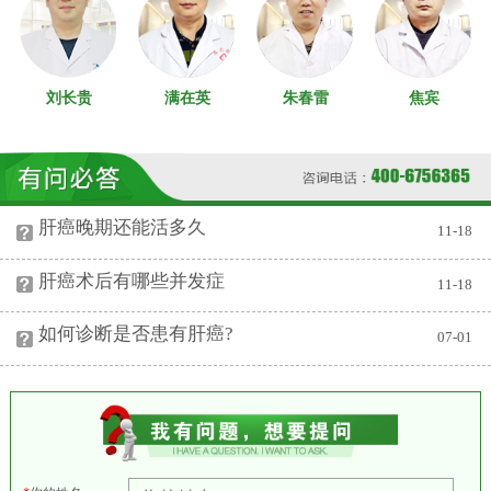
詹杰
满在英
朱春雷
焦宾
樊 荣
口腔科
十诊室
十二诊室
一诊室
二诊室
肝癌晚期还能活多久
11-18
肝癌术后有哪些并发症
11-18
如何诊断是否患有肝癌?
07-01