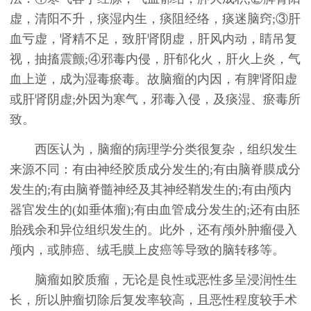
虚，清阳不升，痰湿内生，痰阻经络，痰迷脑窍;③肝
血亏虚，肾精不足，致肝肾阴虚，肝风内动，睛吊复
视，抽搐震颤;④邪毒内侵，肝郁化火，肝火上炎，气
血上逆，成为湿毒瘀毒。故脑瘤的内因，有脾肾阳虚
或肝肾阴虚;外因为寒气，邪毒入侵，及痰湿、瘀毒所
致。
西医认为，脑瘤的病理学分类很复杂，组织发生
来源不同：有由神经胶质成分发生的;有由脑脊膜成分
发生的;有由脑脊髓神经及其神经鞘发生的;有由颅内
器官发生的(如垂体瘤);有由血管成分发生的;还有由胚
胎残余和异位组织发生的。此外，还有颅外肿瘤侵入
颅内，或肺癌、绒毛膜上皮癌等导致的脑转移等。
脑瘤如胶质瘤，无论是良性或恶性多呈浸润性生
长，所以肿瘤切除后复发率较高，且恶性程度较手术