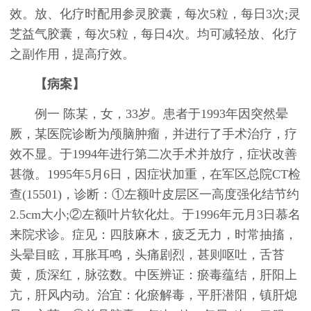
效。放、化疗时配用参灵胶囊，每次5粒，每日3次;灵
芝益气胶囊，每次5粒，每日4次。均可减轻放、化疗
之副作用，提高疗效。
【病案】
例一 陈某，女，33岁。患者于1993年因突然晕
厥，某医院诊断为颅脑肿瘤，并进行了手术治疗，疗
效不显。于1994年进行第二次手术并放疗，症状改善
甚微。1995年5月6日，因症状加重，在军区总院CT检
查(15501)，诊断：①左额叶皮层区一高度强化结节约
2.5cm大小;②左额叶片软化灶。于1996年元月3日慕名
来院求诊。症见：四肢麻木，疲乏无力，时常抽搐，
头晕目眩，耳胀耳鸣，头痛剧烈，甚则呕吐，舌苔
黄，质深红，脉弦数。中医辨证：瘀毒蕴结，肝阳上
亢，肝风内动。治宜：化瘀解毒，平肝潜阳，镇肝熄