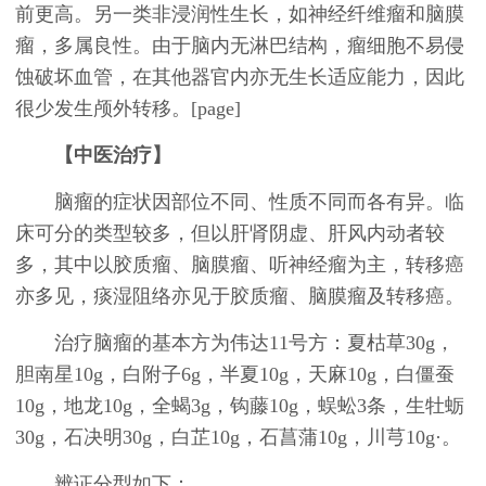
前更高。另一类非浸润性生长，如神经纤维瘤和脑膜
瘤，多属良性。由于脑内无淋巴结构，瘤细胞不易侵
蚀破坏血管，在其他器官内亦无生长适应能力，因此
很少发生颅外转移。[page]
【中医治疗】
脑瘤的症状因部位不同、性质不同而各有异。临
床可分的类型较多，但以肝肾阴虚、肝风内动者较
多，其中以胶质瘤、脑膜瘤、听神经瘤为主，转移癌
亦多见，痰湿阻络亦见于胶质瘤、脑膜瘤及转移癌。
治疗脑瘤的基本方为伟达11号方：夏枯草30g，
胆南星10g，白附子6g，半夏10g，天麻10g，白僵蚕
10g，地龙10g，全蝎3g，钩藤10g，蜈蚣3条，生牡蛎
30g，石决明30g，白芷10g，石菖蒲10g，川芎10g·。
辨证分型如下：