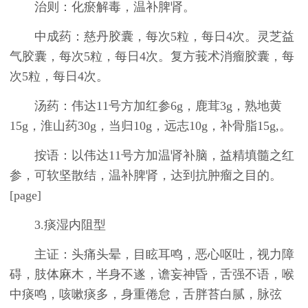
治则：化瘀解毒，温补脾肾。
中成药：慈丹胶囊，每次5粒，每日4次。灵芝益
气胶囊，每次5粒，每日4次。复方莪术消瘤胶囊，每
次5粒，每日4次。
汤药：伟达11号方加红参6g，鹿茸3g，熟地黄
15g，淮山药30g，当归10g，远志10g，补骨脂15g,。
按语：以伟达11号方加温肾补脑，益精填髓之红
参，可软坚散结，温补脾肾，达到抗肿瘤之目的。
[page]
3.痰湿内阻型
主证：头痛头晕，目眩耳鸣，恶心呕吐，视力障
碍，肢体麻木，半身不遂，谵妄神昏，舌强不语，喉
中痰鸣，咳嗽痰多，身重倦怠，舌胖苔白腻，脉弦