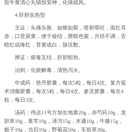
投牛黄清心丸镇惊安神，化痰熄风。
4.肝胆实热型
主证：头痛头胀、如锥如裂，喷射呕吐，面红耳
赤，口苦尿黄，便干燥结，唇暗色紫，月经不调，舌
暗红或绛红，苔黄或白，脉弦数。
辨证：瘀毒互结，肝胆郁热。
治则：化瘀解毒，清热泻火。
中成药：慈丹胶囊，每次5粒，每日4次。复方莪
术消瘤胶囊，每次5粒，每日4次。参灵胶囊，每次4
粒，每日3次。
汤药：伟达11号方加生地黄20g，赤芍药10g，龙
胆草10g，黄芩10g，泽泻15g，木通10g，牛膝15g，
栀子10g，当归10g，野菊花50g，车前草30g。