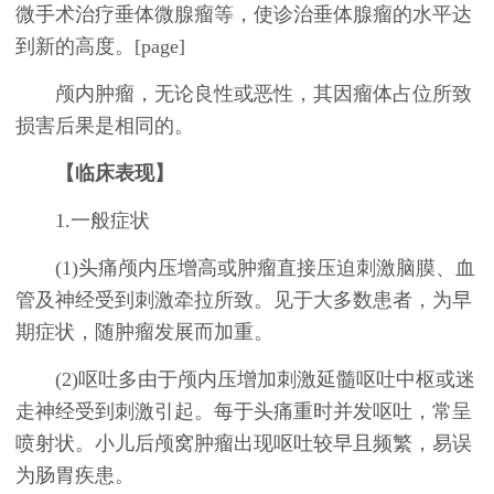
微手术治疗垂体微腺瘤等，使诊治垂体腺瘤的水平达
到新的高度。[page]
颅内肿瘤，无论良性或恶性，其因瘤体占位所致
损害后果是相同的。
【临床表现】
1.一般症状
(1)头痛颅内压增高或肿瘤直接压迫刺激脑膜、血
管及神经受到刺激牵拉所致。见于大多数患者，为早
期症状，随肿瘤发展而加重。
(2)呕吐多由于颅内压增加刺激延髓呕吐中枢或迷
走神经受到刺激引起。每于头痛重时并发呕吐，常呈
喷射状。小儿后颅窝肿瘤出现呕吐较早且频繁，易误
为肠胃疾患。