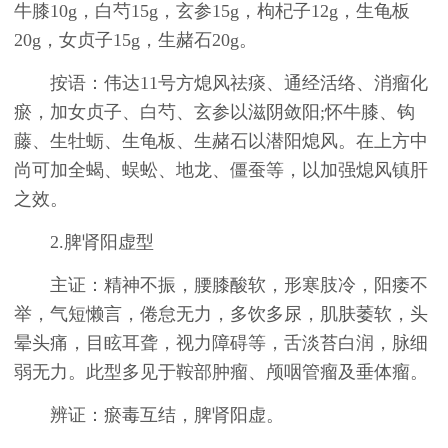
牛膝10g，白芍15g，玄参15g，枸杞子12g，生龟板
20g，女贞子15g，生赭石20g。
按语：伟达11号方熄风祛痰、通经活络、消瘤化
瘀，加女贞子、白芍、玄参以滋阴敛阳;怀牛膝、钩
藤、生牡蛎、生龟板、生赭石以潜阳熄风。在上方中
尚可加全蝎、蜈蚣、地龙、僵蚕等，以加强熄风镇肝
之效。
2.脾肾阳虚型
主证：精神不振，腰膝酸软，形寒肢冷，阳痿不
举，气短懒言，倦怠无力，多饮多尿，肌肤萎软，头
晕头痛，目眩耳聋，视力障碍等，舌淡苔白润，脉细
弱无力。此型多见于鞍部肿瘤、颅咽管瘤及垂体瘤。
辨证：瘀毒互结，脾肾阳虚。