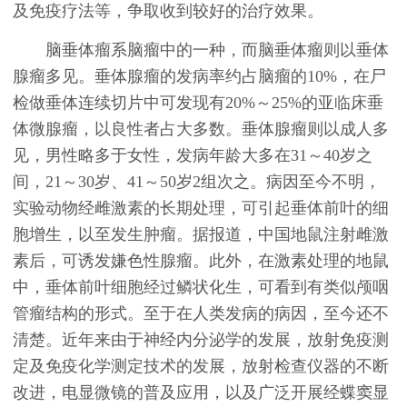
及免疫疗法等，争取收到较好的治疗效果。
脑垂体瘤系脑瘤中的一种，而脑垂体瘤则以垂体
腺瘤多见。垂体腺瘤的发病率约占脑瘤的10%，在尸
检做垂体连续切片中可发现有20%～25%的亚临床垂
体微腺瘤，以良性者占大多数。垂体腺瘤则以成人多
见，男性略多于女性，发病年龄大多在31～40岁之
间，21～30岁、41～50岁2组次之。病因至今不明，
实验动物经雌激素的长期处理，可引起垂体前叶的细
胞增生，以至发生肿瘤。据报道，中国地鼠注射雌激
素后，可诱发嫌色性腺瘤。此外，在激素处理的地鼠
中，垂体前叶细胞经过鳞状化生，可看到有类似颅咽
管瘤结构的形式。至于在人类发病的病因，至今还不
清楚。近年来由于神经内分泌学的发展，放射免疫测
定及免疫化学测定技术的发展，放射检查仪器的不断
改进，电显微镜的普及应用，以及广泛开展经蝶窦显