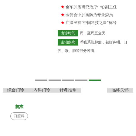
★
全军肿瘤研究治疗中心副主任
★
医促会中肿瘤防治专业委员
★
江泽民授“中国科技之星”称号
出诊时间
周一至周五全天
主治疾病
呼吸系统肿瘤，包括鼻咽、口
腔、喉、肺等部分肿瘤。
在线提问
预约挂号
综合门诊
内科门诊
针灸推拿
口腔科
临终关怀
詹杰
口腔科