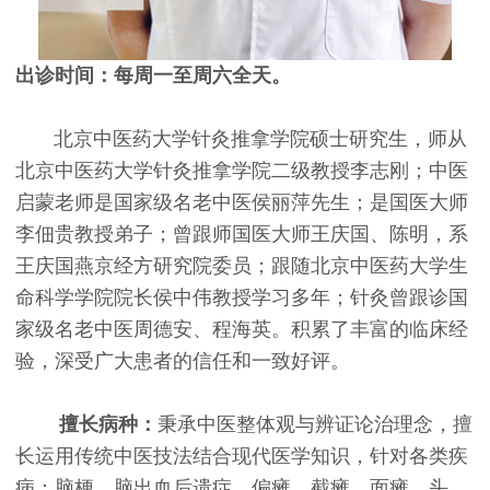
出诊时间：每周一至周六全天。
北京中医药大学针灸推拿学院硕士研究生，师从
北京中医药大学针灸推拿学院二级教授李志刚；中医
启蒙老师是国家级名老中医侯丽萍先生；是国医大师
李佃贵教授弟子；曾跟师国医大师王庆国、陈明，系
王庆国燕京经方研究院委员；跟随北京中医药大学生
命科学学院院长侯中伟教授学习多年；针灸曾跟诊国
家级名老中医周德安、程海英。积累了丰富的临床经
验，深受广大患者的信任和一致好评。
擅长病种：
秉承中医整体观与辨证论治理念，擅
长运用传统中医技法结合现代医学知识，针对各类疾
病：脑梗、脑出血后遗症、偏瘫、截瘫、面瘫、头